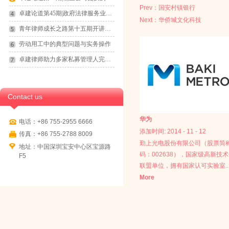
Prev：
国安村镇银行
卓建论道第45期|政府法律服务业务拓展
Next：
华侨城文化科技
青年律师成长之路第十五期开讲通知
劳动用工中的典型问题与实务操作
卓建律师助力多家私募管理人完成登记备案
Contact us
华为
电话：+86 755-2955 6666
添加时间:
2014
-
11
-
12
传真：+86 755-2788 8009
勤上光电股份有限公司（股票简
地址：中国深圳宝安中心区宝源路
码：002638），国家级高新技
F5
联盟单位，拥有国家认可实验室..
More
（CNAS)、博士后科研工作站，
新、营销模式创新、商业模式创新
户外照明、LED室内照明、LED