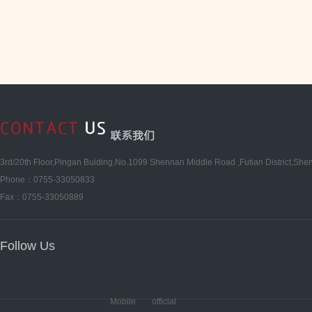
照明、LED医疗照明等产品综合
秀商业模式提供商。2011年11
圳...
3rd/20th Floor,Pingan Buiding,No.1099 Shennan Middle Road ,Futian District,She
Phone：0755-33050833
Fax：0755-33050889
Follow Us
Mobile
official