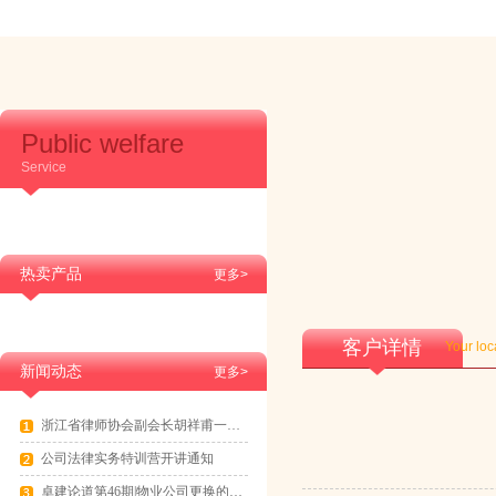
Public welfare
Service
热卖产品
更多>
客户详情
Your loc
新闻动态
更多>
浙江省律师协会副会长胡祥甫一行到访卓建交流
公司法律实务特训营开讲通知
卓建论道第46期|物业公司更换的法律实务