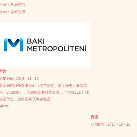
Prev：
科润光电
Next：
龙华政府
华为
添加时间:
2014
-
11
-
12
勤上光电股份有限公司（股票简称：勤上光电；股票代
码：002638），国家级高新技术企业，广东省LED产业
联盟单位，拥有国家认可实验室...
More
腾讯
（CNAS)、博士后科研工作站，专注于LED应用技术创
添加时间:
2017
-
10
-
10
新、营销模式创新、商业模式创新、服务创新等，是LED
户外照明、LED室内照明、LED景观照明、LED轨道交通