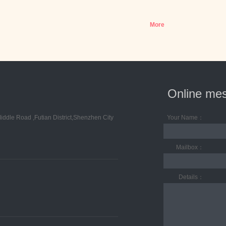
照明、LED医疗照明等产品综合应用解决方案供应商和优
秀商业模式提供商。2011年11月，勤上光电正式在深
More
圳...
Online me
ddle Road ,Futian District,Shenzhen City
Your Name：
Mailbox：
Details：