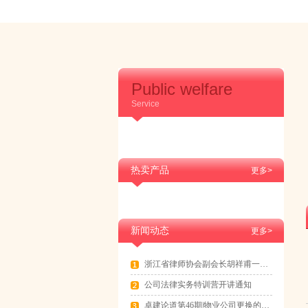
Public welfare
Service
热卖产品
更多>
新闻动态
更多>
浙江省律师协会副会长胡祥甫一行到访卓建交流
公司法律实务特训营开讲通知
卓建论道第46期|物业公司更换的法律实务