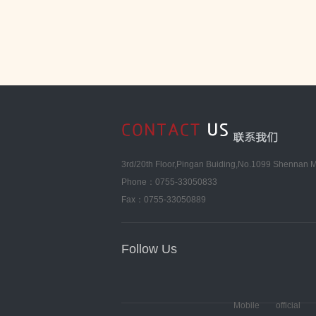
3rd/20th Floor,Pingan Buiding,No.1099 Shennan Mi
Phone：0755-33050833
Fax：0755-33050889
Follow Us
Mobile
official