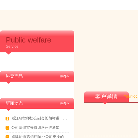
Public welfare
Service
热卖产品
更多>
客户详情
Your loc
新闻动态
更多>
浙江省律师协会副会长胡祥甫一行到访卓建交流
公司法律实务特训营开讲通知
卓建论道第46期|物业公司更换的法律实务