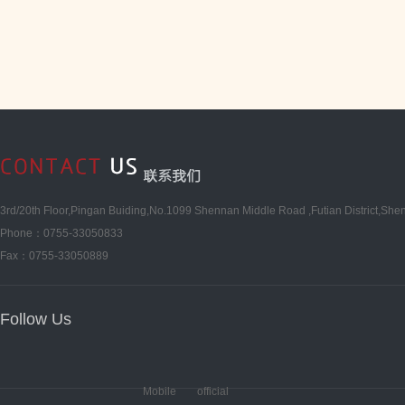
照明、LED医疗照明等产品综合
秀商业模式提供商。2011年11
圳...
3rd/20th Floor,Pingan Buiding,No.1099 Shennan Middle Road ,Futian District,She
Phone：0755-33050833
Fax：0755-33050889
Follow Us
Mobile
official