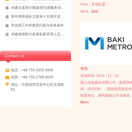
Prev：
罗湖区委
卓建论道第45期|政府法律服务业务拓展
Next：
鹏峰
青年律师成长之路第十五期开讲通知
劳动用工中的典型问题与实务操作
卓建律师助力多家私募管理人完成登记备案
Contact us
华为
电话：+86 755-2955 6666
添加时间:
2014
-
11
-
12
传真：+86 755-2788 8009
勤上光电股份有限公司（股票简
地址：中国深圳宝安中心区宝源路
码：002638），国家级高新技
F5
联盟单位，拥有国家认可实验室..
More
（CNAS)、博士后科研工作站，
新、营销模式创新、商业模式创新
户外照明、LED室内照明、LED