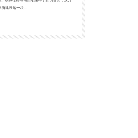
任、杨林律师等热情地接待了到访贵宾，双方
建设这一块...
分制度。本所于去年初发布《绩效考核工作细
事项及对应分值，实施以来，极大地激发了本
果。关于律所业务拓展，张斌主任主要给到访
自成立以来一直非常重视团队建设及所内律师
合作指引》，详细地规定引案人、主办律师、
、费用分配、办案成本承担等内容。此外，张
度、知识库建设等情况，并带贵宾们参观了本