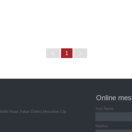
自成立以来一直非常重视团队建设及所
定了《广东卓建律师事务所业务合作指
律师、协办律师、出庭律师、指导律师
分配、办案成本承担等内容。此外，张
们所的基本情况、薪酬制度、知识库建
所的办公环境。双方在此次的座谈交流
Home
1
Online me
Your Name：
ddle Road ,Futian District,Shenzhen City
Mailbox：