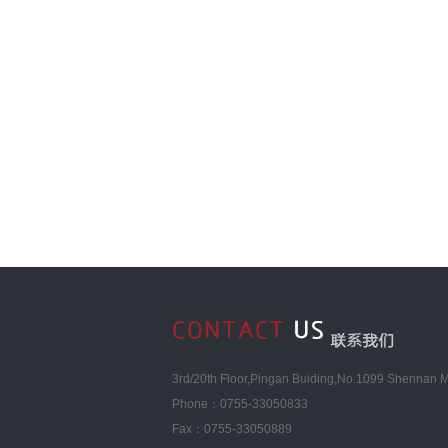
律师之间的业务合作模式。本所
内律师合作，早在2009年就制
引》，详细地规定引案人、主办
等合作体之间的权利义务、费用
斌主任还给到访贵宾们介绍了我
设等情况，并带贵宾们参观了本
中都获益颇多。
3rd/20th Floor,Pingan Buiding,No.1099 Shennan Mi
Phone：0755-33050833
Fax：0755-33050889