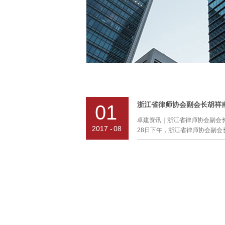
浙江省律师协会副会长胡祥
01
卓建资讯｜浙江省律师协会副会长
2017
-
08
28日下午，浙江省律师协会副会长
行9人到访卓建，本所张斌主任
了到访贵宾，双方就“律所建设、
于律所建设这一块，张斌主任主
设积分制度。本所于去年初发布
值明细表》，规定了可以获取积
地激发了本所律师及助理参与律
果。关于律所业务拓展，张斌主