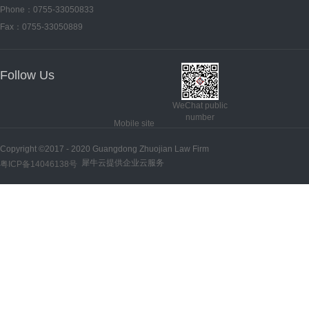
Phone：0755-33050833
Fax：0755-33050889
Follow Us
WeChat public
number
Mobile site
Copyright ©2017 - 2020 Guangdong Zhuojian Law Firm
犀牛云提供企业云服务
粤ICP备14046138号