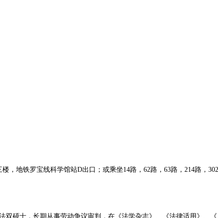
，地铁罗宝线科学馆站D出口；或乘坐14路，62路，63路，214路，302
法双硕士，长期从事劳动争议审判，在《法学杂志》、《法律适用》、《