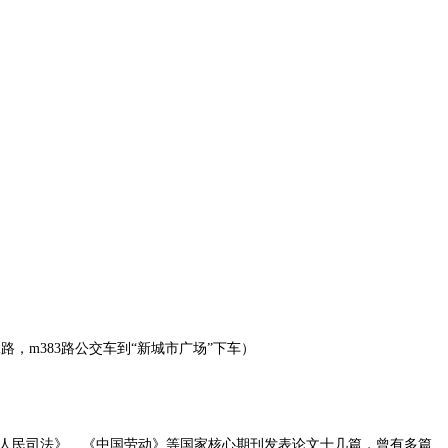
路，m383路公交车到“新城市广场”下车）
人民司法》、《中国劳动》等国家核心期刊发表论文十几篇，曾有多篇