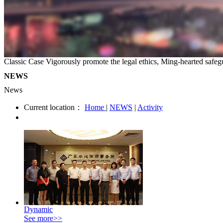
Classic Case
Vigorously promote the legal ethics, Ming-hearted safegu
NEWS
News
Current location：
Home
|
NEWS
|
Activity
Dynamic
See more>>