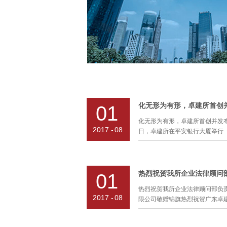
01
化无形为有形，卓建所首创并发布
2017
-
08
日，卓建所在平安银行大厦举行《法
产品目录》发布会，活动邀请了
律界菁英等出席，将有形化、规
01
产品正式推向市场。《法律服务产
热烈祝贺我所企业法律顾问部负
法律服务产品，邀请了所内68
2017
-
08
限公司敬赠锦旗热烈祝贺广东卓建律
括了卓建所目前能提供的所有法
领域的拓展每年进行更新和升级
客户为中心”的原则，每个法律