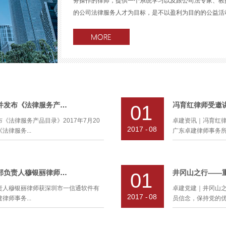
务操作的律师，提供一个系统学习以及跟公司法专家、教
的公司法律服务人才为目标，是不以盈利为目的的公益活动。
八期培训简介主题：《上市公司反收购章程设计》主讲人
14：30-17：30地点：卓建律师事务所会议室 二、主
反收购策略；3、上市公司反击出招；4、监管机构的动
化分析；6、上市公司反收购章程条款的优化设计；7、
对监管。三、主讲人简介郑绪华律师，北京市盈科（深圳
化无形为有形，卓建所首创并发布《法律服务产品目录》
冯育红律师受邀讲
01
会公司法专业委员会委员第十届广东省律师协会宪法与人
《法律服务产品目录》2017年7月20
卓建资讯｜冯育红律师
与私募资管领域的法律服务，包括股权设计与控制权保有
2017
-
08
律服务...
广东卓建律师事务所
些领域积累了大量的专业经验和研究成果。其《股东会董
款的评析与运用》及《私募基金的监管与困惑》等文章常
事会》、《法律参考》及《华麦》网站/杂志刊发传播。“
深圳市司法局及律协领导、客户代表、
受深圳市赛格创业汇
序 号时 间主 题主讲人备 注第一期2014-06-15《
范化、流程化、可视化的卓建法律服务
训”专题讲座。深圳
热烈祝贺我所企业法律顾问部负责人穆银丽律师获深圳市一信通软件有限公司敬赠锦旗
井冈山之行——
01
品目录》分为23个模块，包含200个
有物业为基础，集
07-23《公司法的边界》蔡立东吉大法学院教授第三期201
责人穆银丽律师获深圳市一信通软件有
卓建党建｜井冈山
位各有专长的执业律师参与编写，基本囊
商务公寓、传统物
邱永红深交所副总监第四期2014-09-28《公司尽职调查
2017
-
08
师事务...
员信念，保持党的优
律服务。今后，也将随着卓建法律服务
后获得国家科技部“
。《法律服务产品目录》的编写秉着“以
业基地”两项国家级
产品都包含产品名称、工作流程、工作成
创业园”等荣誉和资