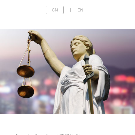
|
CN
EN