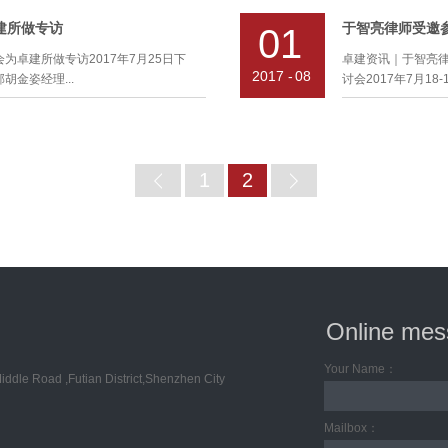
顾问单位深圳市一信通软件有限公司敬
卓建党支部召开支
容，以菜单式呈现，清晰明了，便于客
客生态圈中坚力量
午，深圳市一信通软件有限公司一行前往广
和革命斗争史教育。
建所做专访
01
目录》梳理了卓建所现在能提供的法律
问题。冯律师以自
律师印有“法律卫士 社会良知”的锦
大会”。会上，穆银
法律服务的流程，为卓建律师提供收费
生动的案例、幽默
为卓建所做专访2017年7月25日下
卓建资讯｜于智亮
业法律服务及尽心尽责的工作态度。穆
实中央关于“两学一
务标准化、流程化，最终达到提高服务
业汇公司重法律的
2017
-
08
金姿经理...
讨会2017年7月18
务所企业法律顾问部一直在帮助深圳市
强党员干部党性修养
所首创并发布《法律服务产品目录》是
参与讲座培训的企
项目的尽职调查和并购重组方案，专业
坚定思想信念
地和体现，在律师界亦是一个创举。秉
度获得客户好评！ 卓建所企业法律顾问
张斌主
，卓建人今后将更加精益求精，不断地升
我所采访张斌主任。经过近一个小时的
控能力和完善集团
顾问领域、公司法领域颇具丰富经验的
培...
卓建所有了更深入的了解，并表示近期
式及新组织架构研讨
优质、高效的法律服务。团队注重理论
Home
1
2
协会杂志上作一个专题报道。
都”之称的广西平果
、西北政法大学、北京师范大学、香港
火门、钢套门、非
队的法律服务提供学术支持，结合长期
是国内门业产品种
坚持“敬业践行，勤业务实”的团队理
蓬勃发展，沿着产
质的法律服务，成为企业长远发展的战
方向发展，公司为
上，于智亮律师对
司股权管理程序和
念，完善治理结构三
Online me
智亮律师是广东卓
律师、法律业务指导
Your Name：
ddle Road ,Futian District,Shenzhen City
司组织架构、公司
丰富的实践经验。
Mailbox：