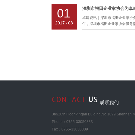
所企业法律顾问部穆银丽律师获
果、产品价值、服务收费六项内
赠锦旗！2017年7月24日下
深圳市福田企业家协会为卓
01
户选择和理解。《法律服务产品
东卓建律师事务所，赠送了穆银丽
服务产品，规范了卓建律师提供
卓建资讯｜深圳市福田企业家协会
旗，以表彰穆律师为其提供的专
参考，促使卓建律师提供法律服
2017
-
08
午，深圳市福田企业家协会服务部胡
银丽律师领导的广东卓建律师事
质量和客户满意度的目的。卓建
一信通软件有限公司做重大投资
践行供给侧改革在法律产品的落
的法律服务及认真负责的工作态
着“超越自我，追求卓越”的精神
、协会编辑部刘婷编辑，专程来
部立足深圳，聚集了一批在法律
级和完善现有法律服务产品。
交流，胡金姿经理、刘婷编辑对
律师，致力于为国内外客户提供
会将采访的内容，在福田企业家
和实践的结合，由中国政法大学
城市大学的一批著名学者为本团
实践中积累的广泛社会资源，始终
念，为客户提供专业、高效、优
略合作伙伴。
3rd/20th Floor,Pingan Buiding,No.1099 Shennan Mi
Phone：0755-33050833
Fax：0755-33050889