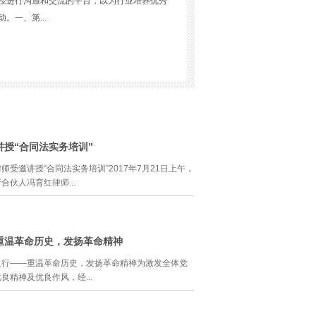
授进行沟通和交流的平台，以为行业培养优秀
一、第...
：郑绪华律师时间：9月24日（周六）下午
讲内容1、上市公司掌门之争；2、国外上市公司
作与动向；5、上市公司反收购章程条款的合法
章程外的其他反收购策略及其评价；8、如何应
）律师事务所合伙人律师第九届深圳市律师协
授“合同法实务培训”
权法律专业委员会委员郑绪华律师专注于股权
受邀讲授“合同法实务培训”2017年7月21日上午，
、股权投融并购以及私募基金等领域，并在这
合伙人冯育红律师...
事会经理层如何分权治理》、《金色降落伞条
被包括《国务院发展研究中心信息网》、《董
公司法律实务特训营”往期活动回顾（免费）
有限公司邀请，为该公司高管讲授“合同法实务培
公司治理结构问题》梅慎实中银所第二期2014-
市赛格创业汇有限公司成立于1992年，现已形成以自
重温革命历史，发扬革命精神
赛格众创空间、赛格通信市场、赛格趣创酒店、赛格
4-08-23《上市公司并购重组中的法律实务》
之行——重温革命历史，发扬革命精神为激发全体党
业租赁5大业务板块为一体的赛格创客生态产业链，先
中的律师实务》杜建敏国浩所合伙...
良精神及优良作风，经...
国家级科技企业孵化基地”、国台办“海峡两岸青年创
认证，以及“深圳市双创示范基地”、“深圳市留学人员
质，逐渐成为中国电子产业硬件创新策源地和深圳创