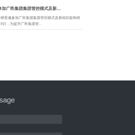
部委员会，决定前往井冈山革命根据地开展党性教育
。本次讲座从八个方面讲述了合同实务中遇到的诸多
出发前一天，卓建党支部召开“井冈山学习培训动员
于智亮律师受邀参加广邑集团集团管控模式及新组织架构研讨会
身深厚的理论功底、丰富的实践经验为基础，辅之以
丽书记强调，这次组织党群干部学习培训，是认真落
风趣的授课风格，引导在场人员积极讨论，落实了创
律师受邀参加广邑集团集团管控模式及新组织架构研
做”学习教育及“加强基层党组织建设”的要求，符合“加
合法合规经营理念，解决了实务中遇到的诸多问题，
-19日，为提升广邑集团管...
教育”的精神。通过学习，提高党员干部党性修养，
业人员表示受益匪浅。
，树立正确的人生观、世界观和利益观。
任对本次的井冈山学习
组织架构，于智亮律师受邀参加广邑集团集团管控模
会。 广西广邑门业有限公司坐落于誉有“南国铝
工业区，成立于2004年，主营产品有防盗安全门、防
标折叠大门、楼宇门、别墅门、宾馆门和卫浴门等，
类最多最齐全的企业之一。随着广邑公司主业的快速
业链业务发展的相关多元化，公司朝集团化、规范化
此制定了十五年战略发展规划。在为期两天的研讨会
集团管控模式和组织架构提出建设性意见，对集团公
方法，集团公司控股模式的优劣势，集团公司治理理
会一层等方面，深入展开并提出专业指导意见。 于
ssage
建律师事务所高级合伙人、企业法律风险控制部主任
委员会副主任、“股董荟”股权律师团队创始人，在公
治理结构以及股权设计等方面具有扎实的专业知识和